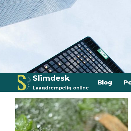
Doorgaan
naar
inhoud
Slimdesk
Blog
Po
Laagdrempelig online