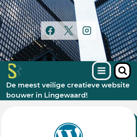
Doorgaan
naar
inhoud
De meest veilige creatieve website
bouwer in Lingewaard!